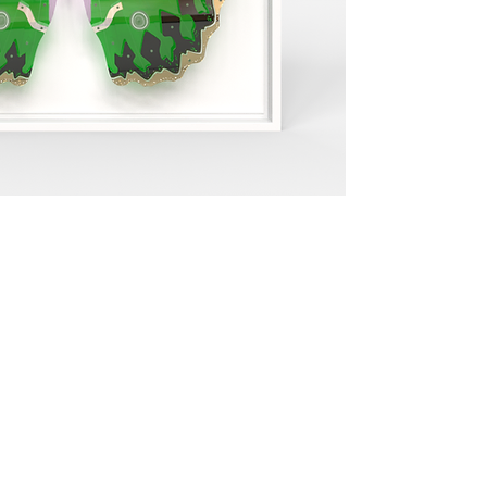
Fournissez des info
livraison afin de ras
confiance.