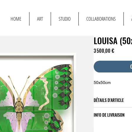
T
HOME
ART
STUDIO
COLLABORATIONS
LOUISA (50
Prix
3 500,00 €
50x50cm
DÉTAILS D'ARTICLE
Détails de l'article. 
INFO DE LIVRAISON
l'article : taille, mat
emplacement est idé
État de livraison. Id
article à vos clients.
sur vos modes de liv